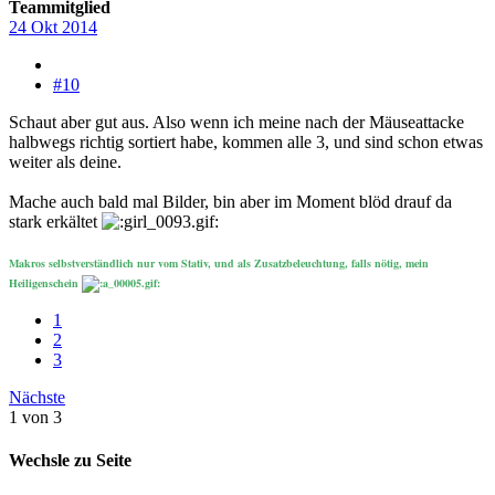
Teammitglied
24 Okt 2014
#10
Schaut aber gut aus. Also wenn ich meine nach der Mäuseattacke
halbwegs richtig sortiert habe, kommen alle 3, und sind schon etwas
weiter als deine.
Mache auch bald mal Bilder, bin aber im Moment blöd drauf da
stark erkältet
Makros selbstverständlich nur vom Stativ, und als Zusatzbeleuchtung, falls nötig, mein
Heiligenschein
1
2
3
Nächste
1 von 3
Wechsle zu Seite