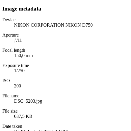
Image metadata
Device
NIKON CORPORATION NIKON D750
Aperture
ƒ/11
Focal length
150,0 mm
Exposure time
1/250
ISO
200
Filename
DSC_5203.jpg
File size
687,5 KB
Date taken