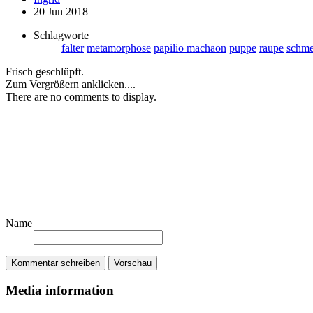
20 Jun 2018
Schlagworte
falter
metamorphose
papilio machaon
puppe
raupe
schme
Frisch geschlüpft.
Zum Vergrößern anklicken....
There are no comments to display.
Name
Kommentar schreiben
Vorschau
Media information