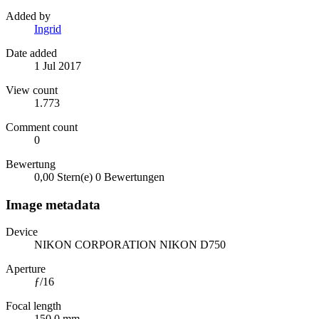
Added by
Ingrid
Date added
1 Jul 2017
View count
1.773
Comment count
0
Bewertung
0,00 Stern(e)
0 Bewertungen
Image metadata
Device
NIKON CORPORATION NIKON D750
Aperture
ƒ/16
Focal length
150,0 mm